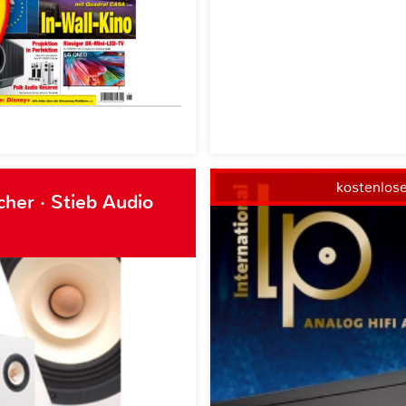
kostenlos
her · Stieb Audio