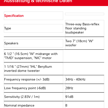
Ausstattung & technische Daten
Specification
Three-way Bass-reflex
Type
floor standing
loudspeaker
Two 7" (18cm) "W"
Speakers
woofer
6 1/2 " (16.5cm) "W" midrange with
"TMD" suspension, "NIC" motor
1 1/16 " (27mm) "IHL" Beryllium
inverted dome tweeter
Frequency response (+/- 3dB)
34Hz - 40kHz
Low frequency point (-6dB)
28Hz
Sensitivity (2.83V / 1m)
91dB
Nominal impedance
8 Ω