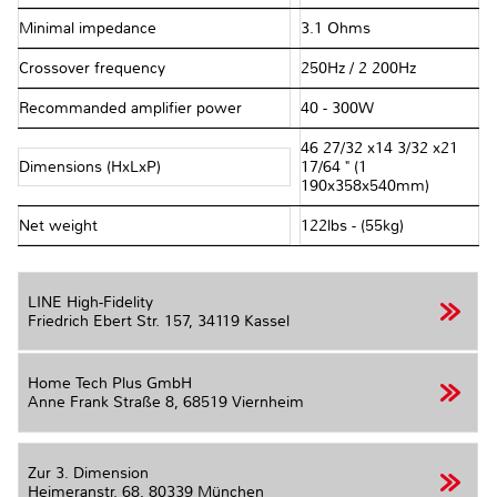
Minimal impedance
3.1 Ohms
Crossover frequency
250Hz / 2 200Hz
Recommanded amplifier power
40 - 300W
46 27⁄32 x14 3⁄32 x21
Dimensions (HxLxP)
17⁄64 " (1
190x358x540mm)
Net weight
122lbs - (55kg)
LINE High-Fidelity
Friedrich Ebert Str. 157,
34119 Kassel
Home Tech Plus GmbH
Anne Frank Straße 8,
68519 Viernheim
Zur 3. Dimension
Heimeranstr. 68,
80339 München