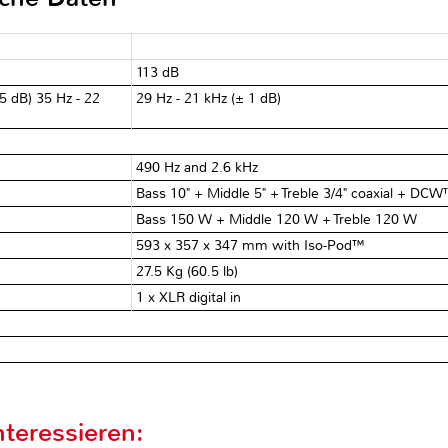
113 dB
5 dB) 35 Hz - 22
29 Hz - 21 kHz (± 1 dB)
490 Hz and 2.6 kHz
Bass 10" + Middle 5" + Treble 3/4" coaxial + DC
Bass 150 W + Middle 120 W + Treble 120 W
593 x 357 x 347 mm with Iso-Pod™
27.5 Kg (60.5 lb)
1 x XLR digital in
teressieren: