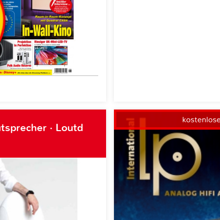
kostenlos
tsprecher · Loutd