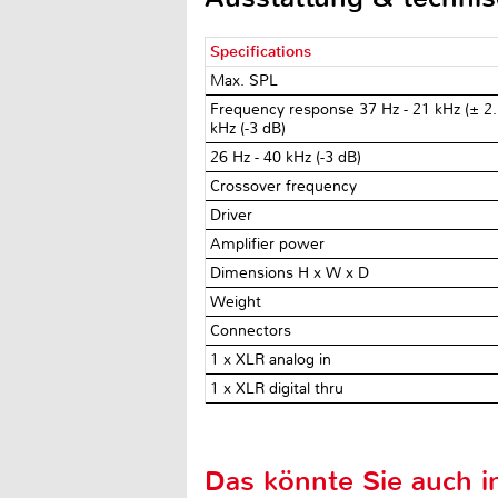
Specifications
Max. SPL
Frequency response 37 Hz - 21 kHz (± 2.
kHz (-3 dB)
26 Hz - 40 kHz (-3 dB)
Crossover frequency
Driver
Amplifier power
Dimensions H x W x D
Weight
Connectors
1 x XLR analog in
1 x XLR digital thru
Das könnte Sie auch in