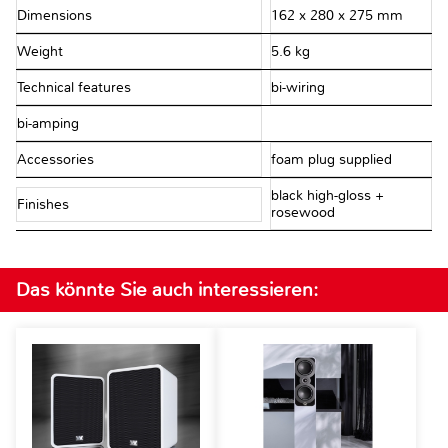
Dimensions
162 x 280 x 275 mm
Weight
5.6 kg
Technical features
bi-wiring
bi-amping
Accessories
foam plug supplied
black high-gloss +
Finishes
rosewood
Das könnte Sie auch interessieren: