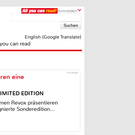
Anmelden
English (Google Translate)
 you can read
Anzeige
ren eine
– LIMITED EDITION
men Revox präsentieren
nierte Sonderedition...