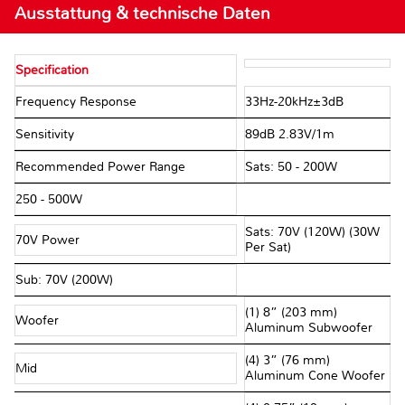
Ausstattung & technische Daten
Specification
Frequency Response
33Hz-20kHz±3dB
Sensitivity
89dB 2.83V/1m
Recommended Power Range
Sats: 50 - 200W
250 - 500W
Sats: 70V (120W) (30W
70V Power
Per Sat)
Sub: 70V (200W)
(1) 8” (203 mm)
Woofer
Aluminum Subwoofer
(4) 3” (76 mm)
Mid
Aluminum Cone Woofer