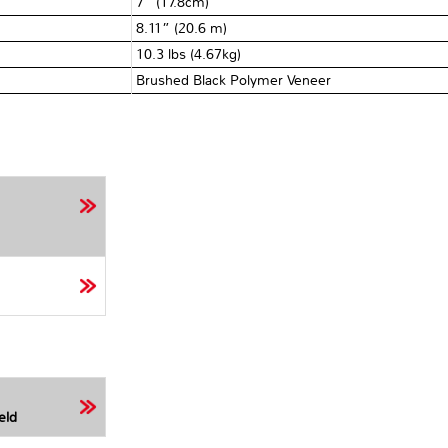
7” (17.8cm)
8.11” (20.6 m)
10.3 lbs (4.67kg)
Brushed Black Polymer Veneer
eld