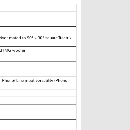
ver mated to 90° x 90° square Tractrix
ded IMG woofer
r Phono/ Line input versatility (Phono