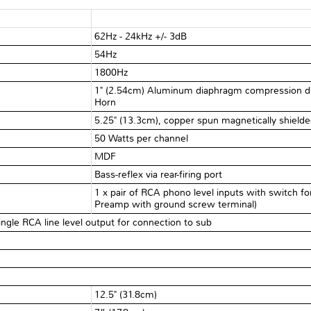
62Hz - 24kHz +/- 3dB
54Hz
1800Hz
1" (2.54cm) Aluminum diaphragm compression dri
Horn
5.25" (13.3cm), copper spun magnetically shiel
50 Watts per channel
MDF
Bass-reflex via rear-firing port
1 x pair of RCA phono level inputs with switch fo
Preamp with ground screw terminal)
ingle RCA line level output for connection to sub
12.5" (31.8cm)