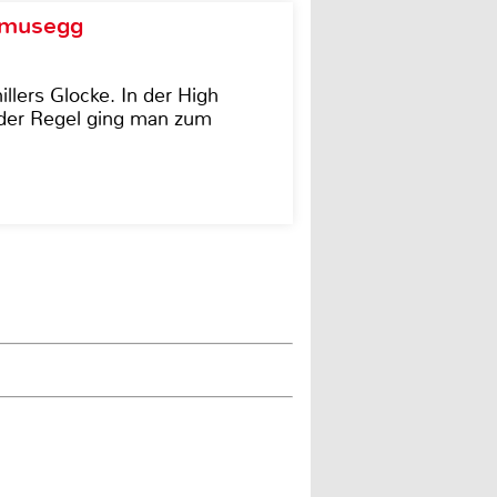
d musegg
illers Glocke. In der High
In der Regel ging man zum