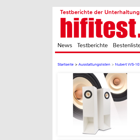
Testberichte der Unterhaltung
News
Testberichte
Bestenlist
Startseite
>
Ausstattungslisten
>
Nubert WS-10