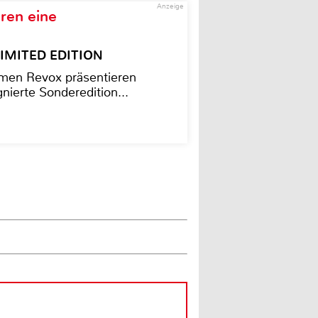
Anzeige
ren eine
– LIMITED EDITION
men Revox präsentieren
nierte Sonderedition...