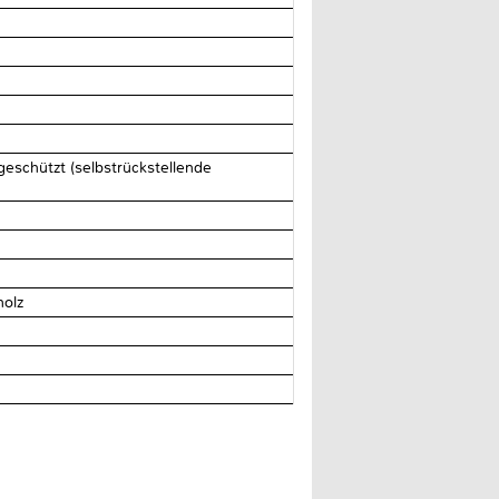
eschützt (selbstrückstellende
holz