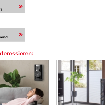
rg
Gmünd
teressieren: