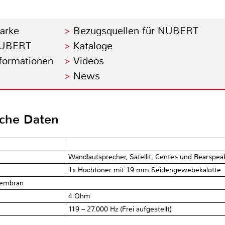
Marke
Bezugsquellen für NUBERT
 NUBERT
Kataloge
nformationen
Videos
News
sche Daten
Wandlautsprecher, Satellit, Center- und Rearsp
1x Hochtöner mit 19 mm Seidengewebekalotte
membran
4 Ohm
119 – 27.000 Hz (Frei aufgestellt)