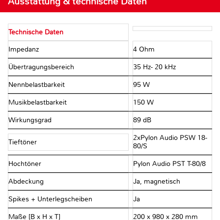
Ausstattung & technische Daten
Technische Daten
Impedanz
4 Ohm
Übertragungsbereich
35 Hz- 20 kHz
Nennbelastbarkeit
95 W
Musikbelastbarkeit
150 W
Wirkungsgrad
89 dB
2xPylon Audio PSW 18-
Tieftöner
80/S
Hochtöner
Pylon Audio PST T-80/8
Abdeckung
Ja, magnetisch
Spikes + Unterlegscheiben
Ja
Maße [B x H x T]
200 x 980 x 280 mm