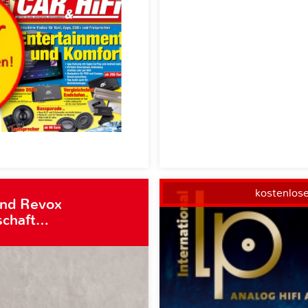
kostenlos
und Revox
schaft…