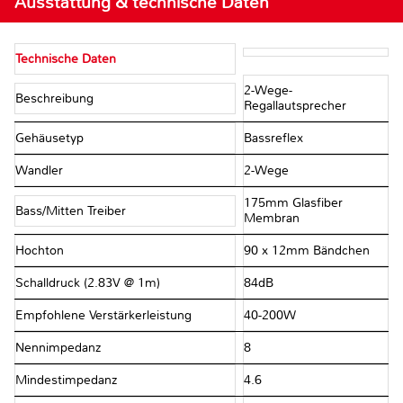
Ausstattung & technische Daten
Technische Daten
2-Wege-
Beschreibung
Regallautsprecher
Gehäusetyp
Bassreflex
Wandler
2-Wege
175mm Glasfiber
Bass/Mitten Treiber
Membran
Hochton
90 x 12mm Bändchen
Schalldruck (2.83V @ 1m)
84dB
Empfohlene Verstärkerleistung
40-200W
Nennimpedanz
8Ω
Mindestimpedanz
4.6Ω