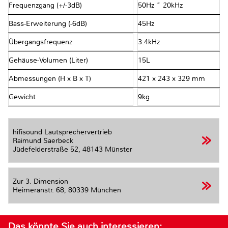
Frequenzgang (+/-3dB)
50Hz ~ 20kHz
Bass-Erweiterung (-6dB)
45Hz
Übergangsfrequenz
3.4kHz
Gehäuse-Volumen (Liter)
15L
Abmessungen (H x B x T)
421 x 243 x 329 mm
Gewicht
9kg
hifisound Lautsprechervertrieb
Raimund Saerbeck
Jüdefelderstraße 52,
48143 Münster
Zur 3. Dimension
Heimeranstr. 68,
80339 München
Das könnte Sie auch interessieren: