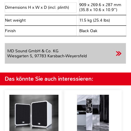
909 x 269.6 x 287 mm
Dimensions H x W x D (incl. plinth)
(35.8 x 10.6 x 10.9”)
Net weight
11.5 kg (25.4 lbs)
Finish
Black Oak
MD Sound GmbH & Co. KG
Wiesgarten 5,
97783 Karsbach-Weyersfeld
Das könnte Sie auch interessieren: