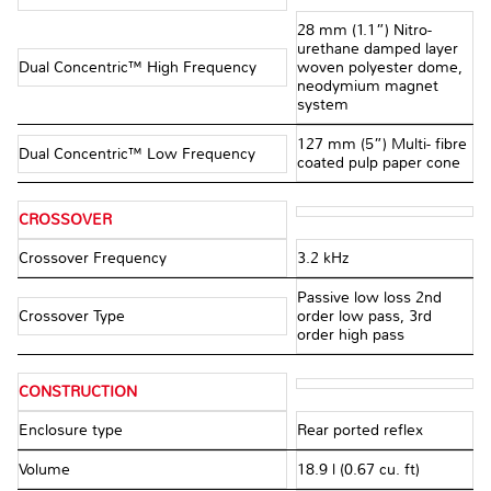
28 mm (1.1”) Nitro-
urethane damped layer
Dual Concentric™ High Frequency
woven polyester dome,
neodymium magnet
system
127 mm (5”) Multi- fibre
Dual Concentric™ Low Frequency
coated pulp paper cone
CROSSOVER
Crossover Frequency
3.2 kHz
Passive low loss 2nd
Crossover Type
order low pass, 3rd
order high pass
CONSTRUCTION
Enclosure type
Rear ported reflex
Volume
18.9 l (0.67 cu. ft)