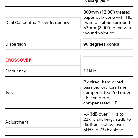
Waveguide™
300mm (12.00") treated
paper pulp cone with HE
Dual Concentric™ low frequency
twin roll fabric surround.
52mm (2.00") round wire
wound voice coil
Dispersion
90 degrees conical
CROSSOVER
Frequency
1.1kHz
Bi-wired, hard wired
passive, low loss time
Type
compensated 2nd order
LF, 2nd order
compensated HF.
+/- 3dB over 1kHz to
22kHz shelving, +2dB to
Adjustment
-6dB per octave over
5kHz to 22kHz slope