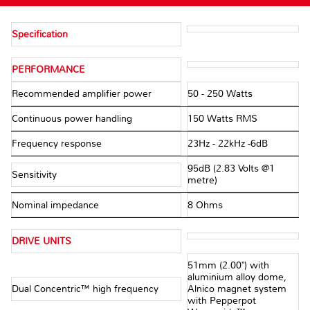
Specification
PERFORMANCE
Recommended amplifier power
50 - 250 Watts
Continuous power handling
150 Watts RMS
Frequency response
23Hz - 22kHz -6dB
95dB (2.83 Volts @1
Sensitivity
metre)
Nominal impedance
8 Ohms
DRIVE UNITS
51mm (2.00") with
aluminium alloy dome,
Dual Concentric™ high frequency
Alnico magnet system
with Pepperpot