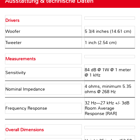
Ausstattung & technische Daten
Drivers
Woofer
5 3/4 inches (14.61 cm)
Tweeter
1 inch (2.54 cm)
Measurements
84 dB @ 1W @ 1 meter
Sensitivity
@ 1 kHz
4 ohms, minimum 5.35
Nominal Impedance
ohms @ 268 Hz
32 Hz—27 kHz +/- 3dB
Frequency Response
Room Average
Response [RAR]
Overall Dimensions