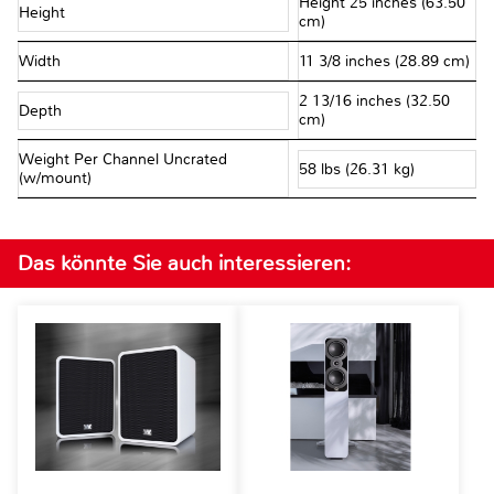
Height 25 inches (63.50
Height
cm)
Width
11 3/8 inches (28.89 cm)
2 13/16 inches (32.50
Depth
cm)
Weight Per Channel Uncrated
58 lbs (26.31 kg)
(w/mount)
Das könnte Sie auch interessieren: