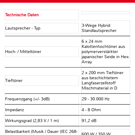
Technische Daten
3-Wege Hybrid
Lautsprecher - Typ
Standlautsprecher
6 x 24 mm
Kalottenhochtöner aus
Hoch- / Mitteltöner
polymerverstärkter
japanischer Seide in Hex-
Array
2 x 200 mm Tieftöner
aus beschichtetem
Tieftöner
Langfaserzellstoff
Mischmaterial in D
Frequenzgang (+/- 3dB)
29 - 30.000 Hz
Impedanz
4 - 8 Ohm
Wirkungsgrad (2,83 V / 1 m)
91,2 dB
Belastbarkeit (Musik / Dauer (IEC 268-
600 W / 350 W