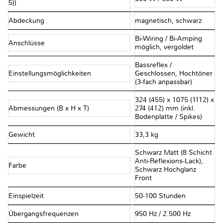
5))
Abdeckung
magnetisch, schwarz
Bi-Wiring / Bi-Amping
Anschlüsse
möglich, vergoldet
Bassreflex /
Einstellungsmöglichkeiten
Geschlossen, Hochtöner
(3-fach anpassbar)
324 (455) x 1075 (1112) x
Abmessungen (B x H x T)
274 (412) mm (inkl.
Bodenplatte / Spikes)
Gewicht
33,3 kg
Schwarz Matt (8 Schicht
Anti-Reflexions-Lack),
Farbe
Schwarz Hochglanz
Front
Einspielzeit
50-100 Stunden
Übergangsfrequenzen
950 Hz / 2.500 Hz