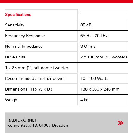
Specifications
Sensitivity
85 dB
Frequency Response
65 Hz - 20 kHz
Nominal Impedance
8 Ohms
Drive units
2 x 100 mm (4") woofers
1 x 25 mm (1") silk dome tweeter
Recommended amplifier power
10 - 100 Watts
Dimensions ( H x W x D )
138 x 360 x 246 mm
Weight
4 kg
RADIOKÖRNER
Könneritzstr. 13,
01067 Dresden