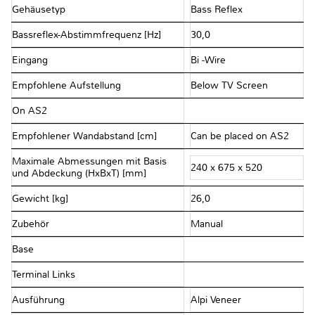
Gehäusetyp
Bass Reflex
Bassreflex-Abstimmfrequenz [Hz]
30,0
Eingang
Bi -Wire
Empfohlene Aufstellung
Below TV Screen
On AS2
Empfohlener Wandabstand [cm]
Can be placed on AS2
Maximale Abmessungen mit Basis
240 x 675 x 520
und Abdeckung (HxBxT) [mm]
Gewicht [kg]
26,0
Zubehör
Manual
Base
Terminal Links
Ausführung
Alpi Veneer