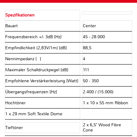
Spezifikationen
Bauart
Center
Frequenzbereich +/- 3dB [Hz]
45 - 28.000
Empfindlichkeit (2,83V/1m) [dB]
88,5
Nennimpedanz [Ω]
4
Maximaler Schalldruckpegel [dB]
111
Empfohlene Verstärkerleistung [Watt]
50 - 350
Übergangsfrequenzen [Hz]
2.400 / (15.000)
Hochtöner
1 x 10 x 55 mm Ribbon
1 x 29 mm Soft Textile Dome
2 x 6,5" Wood Fibre
Tieftöner
Cone