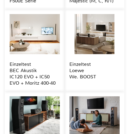
F500E Serie
Majestic (M, C, R/T)
Einzeltest
Einzeltest
BEC Akustik
Loewe
IC120 EVO + IC50
We. BOOST
EVO + Moritz 400-40