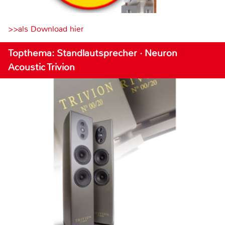
>>als Download hier
Topthema: Standlautsprecher · Neuron
Acoustic Trivion