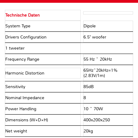
Technische Daten
System Type
Dipole
Drivers Configuration
6.5" woofer
1 tweeter
Frequency Range
55 Hz ~ 20kHz
65Hz~20kHz=1%
Harmonic Distortion
(2.83V/1m)
Sensitivity
85dB
Nominal Impedance
8Ω
Power Handling
10 ~ 70W
Dimensions (W×D×H)
400x200x250
Net weight
20kg