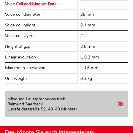
Voice Coil and Magnet Data
Voice coil diameter
26 mm
Voice coil height
2.1 mm
Voice coil layers
2
Height of gap
2.5 mm
Linear excursion
± 0.2 mm
Max mech. excursion
± 1.6 mm
Unit weight
0.3 kg
hifisound Lautsprechervertrieb
Raimund Saerbeck
Jüdefelderstraße 52,
48143 Münster
Das könnte Sie auch interessieren: