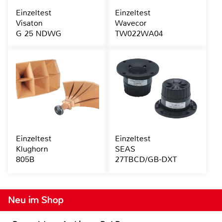
Einzeltest
Einzeltest
Visaton
Wavecor
G 25 NDWG
TW022WA04
Einzeltest
Einzeltest
Klughorn
SEAS
805B
27TBCD/GB-DXT
Neu im Shop