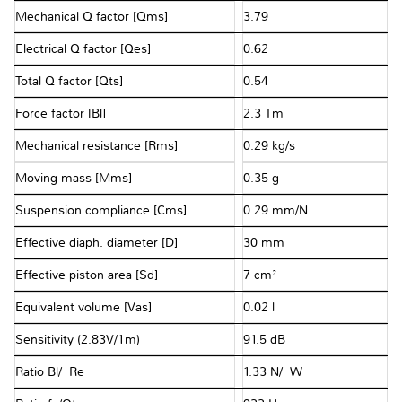
Mechanical Q factor [Qms]
3.79
Electrical Q factor [Qes]
0.62
Total Q factor [Qts]
0.54
Force factor [Bl]
2.3 Tm
Mechanical resistance [Rms]
0.29 kg/s
Moving mass [Mms]
0.35 g
Suspension compliance [Cms]
0.29 mm/N
Effective diaph. diameter [D]
30 mm
Effective piston area [Sd]
7 cm²
Equivalent volume [Vas]
0.02 l
Sensitivity (2.83V/1m)
91.5 dB
Ratio Bl/√Re
1.33 N/√W