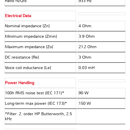
Ratio fs/Qts
933 Hz
Electrical Data
Nominal impedance [Zn]
4 Ohm
Minimum impedance [Zmin]
3.9 Ohm
Maximum impedance [Zo]
21.2 Ohm
DC resistance [Re]
3 Ohm
Voice coil inductance [Le]
0.03 mH
Power Handling
100h RMS noise test (IEC 17.1)*
90 W
Long-term max power (IEC 17.3)*
150 W
*Filter: 2. order HP Butterworth, 2.5
kHz