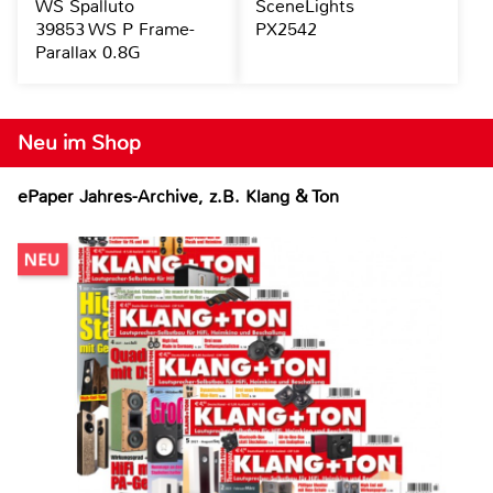
WS Spalluto
SceneLights
39853 WS P Frame-
PX2542
Parallax 0.8G
Neu im Shop
ePaper Jahres-Archive, z.B. Klang & Ton