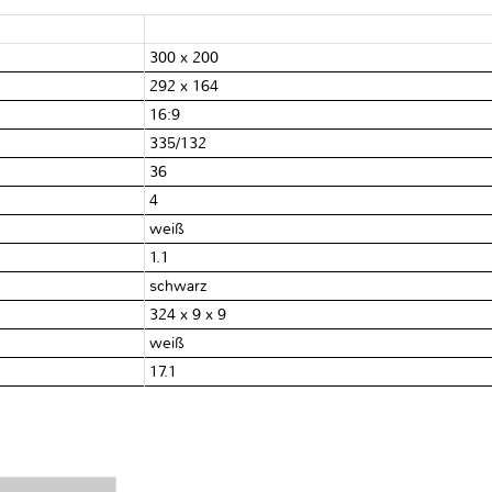
300 x 200
292 x 164
16:9
335/132
36
4
weiß
1.1
schwarz
324 x 9 x 9
weiß
17.1