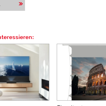
r
teressieren: