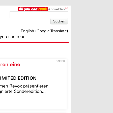
Anmelden
English (Google Translate)
 you can read
Anzeige
ren eine
– LIMITED EDITION
men Revox präsentieren
nierte Sonderedition...