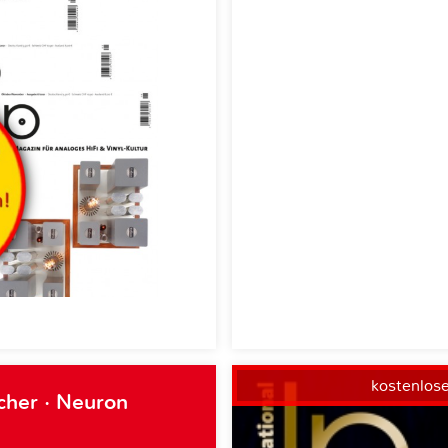
kostenlos
cher · Neuron