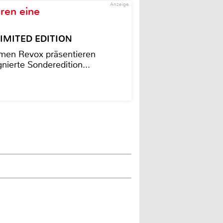
Anzeige
ren eine
– LIMITED EDITION
men Revox präsentieren
nierte Sonderedition...