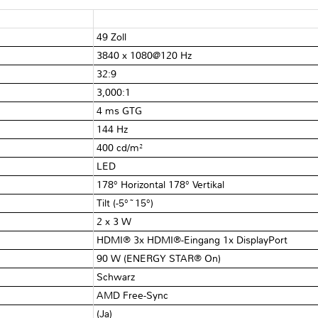
49 Zoll
3840 x 1080@120 Hz
32:9
3,000:1
4 ms GTG
144 Hz
400 cd/m²
LED
178° Horizontal 178° Vertikal
Tilt (-5°~15°)
2 x 3 W
HDMI® 3x HDMI®-Eingang 1x DisplayPort
90 W (ENERGY STAR® On)
Schwarz
AMD Free-Sync
(Ja)