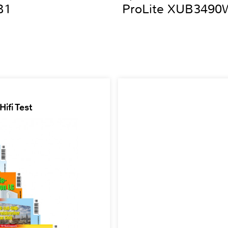
B1
ProLite XUB349
ifi Test