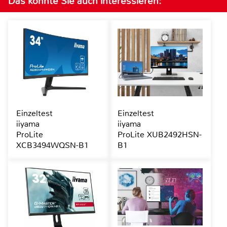
Das könnte Sie auch interessieren:
Einzeltest
Einzeltest
iiyama
iiyama
ProLite
ProLite XUB2492HSN-
XCB3494WQSN-B1
B1