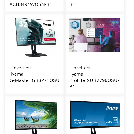
XCB3494WQSN-B1
B1
Einzeltest
Einzeltest
iiyama
iiyama
G-Master GB3271QSU
ProLite XUB2796QSU-
B1