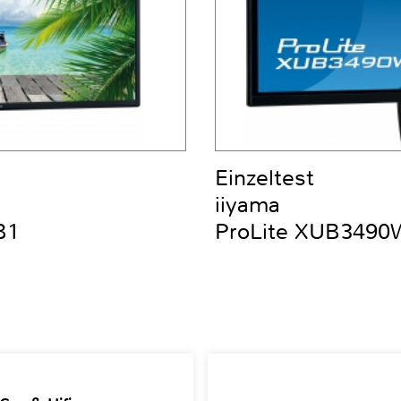
Einzeltest
iiyama
B1
ProLite XUB349