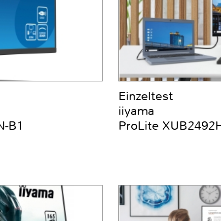
Einzeltest
iiyama
N-B1
ProLite XUB2492