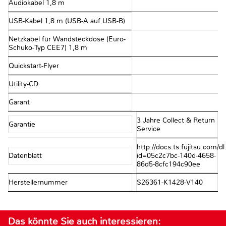
Audiokabel 1,8 m
USB-Kabel 1,8 m (USB-A auf USB-B)
Netzkabel für Wandsteckdose (Euro-
Schuko-Typ CEE7) 1,8 m
Quickstart-Flyer
Utility-CD
Garant
3 Jahre Collect & Return
Garantie
Service
http://docs.ts.fujitsu.com/dl
Datenblatt
id=05c2c7bc-140d-4658-
86d5-8cfc194c90ee
Herstellernummer
S26361-K1428-V140
Das könnte Sie auch interessieren: