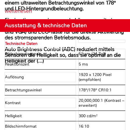
einem ultraweiten Betrachtungswinkel von 178°
und LED-Hintergrundbeleuchtung.
weiterlesen
Einzigartige, energiesparende Lösungen mit einem
Ausstattung & technische Daten
Stromverbrauch von 0,0 Watt im Standby (mit DVI
und VGA) und ECO-Taste für die direkte Aktivierung
des stromsparenden Betriebsmodus.
Technische Daten
Auto Brightness Control (ABC) reduziert mittels
Bildschirmdiagonale
61 cm (24 Zoll)
Sensoren die Helligkeit so, dass sie optimal an die
Helligkeit der (...)
Reaktionszeit
5 ms
1920 x 1200 Pixel
Auflösung
(empfohlen)
Betrachtungswinkel
178°/178° CR10:1
20,000,000:1 (Kontrast –
Kontrast
erweitert)
Helligkeit
300 cd/m²
Bildschirmformat
16:10