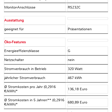
Monitor-Anschlüsse
RS232C
Ausstattung
geeignet für
Präsentationen
Öko-Features
Energieeffizienzklasse
G
Netzschalter
nein
Stromverbrauch in Betrieb
320 Watt
jährlicher Stromverbrauch
467 kWh
Ø Stromkosten pro Jahr (0,2916
136,18 Euro
€/kWh)*
Ø Stromkosten in 5 Jahren** (0,2916
680,89 Euro
€/kWh)*