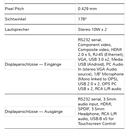
Pixel Pitch
0.429 mm
Sichtwinkel
178°
Lautsprecher
Stereo 10W x 2
RS232 serial,
Component video,
Composite video, HDMI
2.0 x 5, RJ-45 (Ethernet),
VGA, USB 3.0 x2, Media
Displayanschlüsse — Eingänge
USB (Android), PC Audio
In (stereo VGA Audio
source), 1/8" Microphone
(Mono linked to OPS),
USB 2.0 x 2, OPS PC
USB x 2, RCA L/R audio
RS232 serial, 3.5mm
audio input, HDMI,
SPDIF, 3.5mm
Displayanschlüsse — Ausgänge
Headphone, RCA L/R
audio, USB-B x5 for
Touchscreen Control