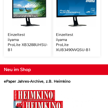
Einzeltest
Einzeltest
iiyama
iiyama
ProLite XB3288UHSU-
ProLite
B1
XUB3490WQSU-B1
Neu im Shop
ePaper Jahres-Archive, z.B. Heimkino