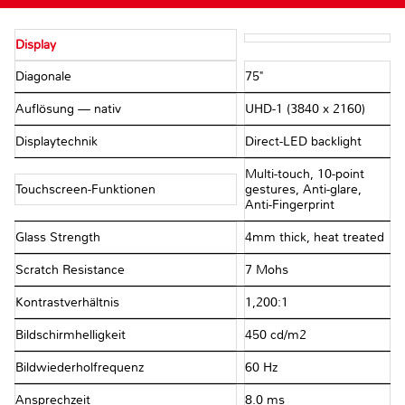
Display
Diagonale
75"
Auflösung — nativ
UHD-1 (3840 x 2160)
Displaytechnik
Direct-LED backlight
Multi-touch, 10-point
Touchscreen-Funktionen
gestures, Anti-glare,
Anti-Fingerprint
Glass Strength
4mm thick, heat treated
Scratch Resistance
7 Mohs
Kontrastverhältnis
1,200:1
Bildschirmhelligkeit
450 cd/m2
Bildwiederholfrequenz
60 Hz
Ansprechzeit
8.0 ms