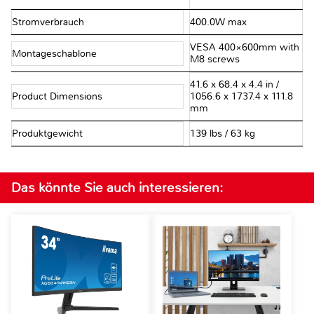
Stromverbrauch
400.0W max
VESA 400×600mm with
Montageschablone
M8 screws
41.6 x 68.4 x 4.4 in /
Product Dimensions
1056.6 x 1737.4 x 111.8
mm
Produktgewicht
139 lbs / 63 kg
Das könnte Sie auch interessieren: