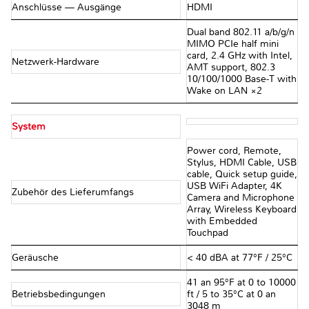
Anschlüsse — Ausgänge
HDMI
Dual band 802.11 a/b/g/n
MIMO PCIe half mini
card, 2.4 GHz with Intel,
Netzwerk-Hardware
AMT support, 802.3
10/100/1000 Base-T with
Wake on LAN ×2
System
Power cord, Remote,
Stylus, HDMI Cable, USB
cable, Quick setup guide,
USB WiFi Adapter, 4K
Zubehör des Lieferumfangs
Camera and Microphone
Array, Wireless Keyboard
with Embedded
Touchpad
Geräusche
< 40 dBA at 77°F / 25°C
41 an 95°F at 0 to 10000
Betriebsbedingungen
ft / 5 to 35°C at 0 an
3048 m