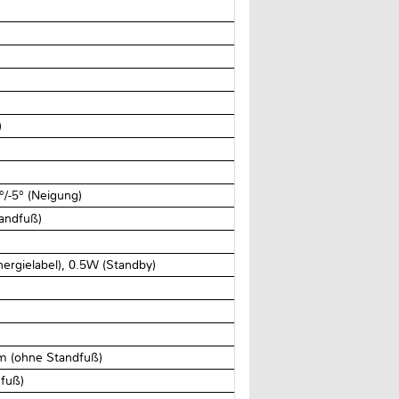
)
)
/​-5° (Neigung)
tandfuß)
ergielabel), 0.5W (Standby)
 (ohne Standfuß)
dfuß)