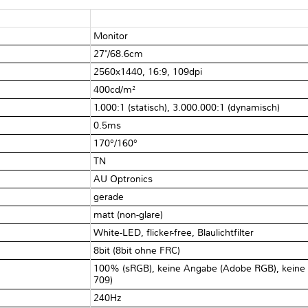
Monitor
27"/​68.6cm
2560x1440, 16:9, 109dpi
400cd/​m²
1.000:1 (statisch), 3.000.000:1 (dynamisch)
0.5ms
170°/​160°
TN
AU Optronics
gerade
matt (non-glare)
White-LED, flicker-free, Blaulichtfilter
8bit (8bit ohne FRC)
100% (sRGB), keine Angabe (Adobe RGB), keine 
709)
240Hz