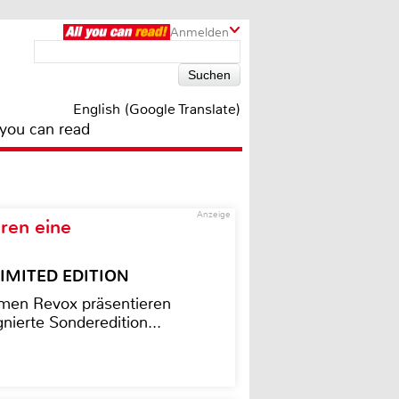
Anmelden
English (Google Translate)
 you can read
Anzeige
ren eine
– LIMITED EDITION
men Revox präsentieren
nierte Sonderedition...