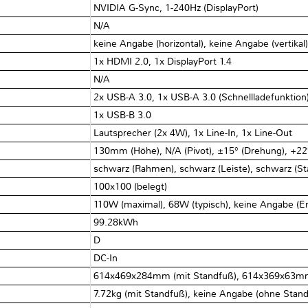
NVIDIA G-Sync, 1-240Hz (DisplayPort)
N/A
keine Angabe (horizontal), keine Angabe (vertikal
1x HDMI 2.0, 1x DisplayPort 1.4
N/A
2x USB-A 3.0, 1x USB-A 3.0 (Schnellladefunktion
1x USB-B 3.0
Lautsprecher (2x 4W), 1x Line-In, 1x Line-Out
130mm (Höhe), N/​A (Pivot), ±15° (Drehung), +22°
schwarz (Rahmen), schwarz (Leiste), schwarz (S
100x100 (belegt)
110W (maximal), 68W (typisch), keine Angabe (En
99.28kWh
D
DC-In
614x469x284mm (mit Standfuß), 614x369x63mm
7.72kg (mit Standfuß), keine Angabe (ohne Stan