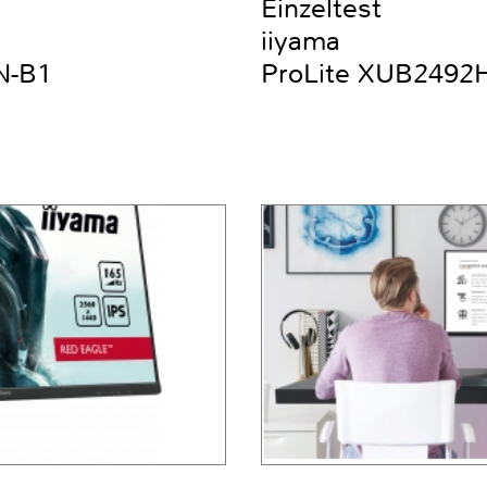
Einzeltest
iiyama
N-B1
ProLite XUB2492