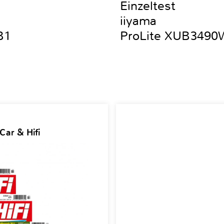
Einzeltest
iiyama
B1
ProLite XUB349
Car & Hifi