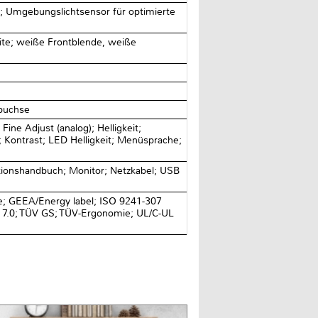
n; Umgebungslichtsensor für optimierte
te; weiße Frontblende, weiße
rbuchse
ne Adjust (analog); Helligkeit;
; Kontrast; LED Helligkeit; Menüsprache;
ationshandbuch; Monitor; Netzkabel; USB
ree; GEEA/Energy label; ISO 9241-307
CO 7.0; TÜV GS; TÜV-Ergonomie; UL/C-UL