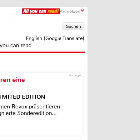
Anmelden
English (Google Translate)
 you can read
Anzeige
ren eine
– LIMITED EDITION
men Revox präsentieren
nierte Sonderedition...