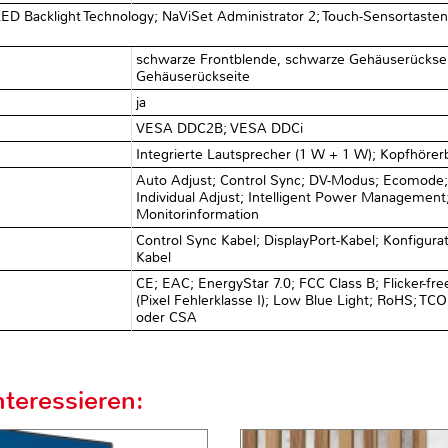
ED Backlight Technology; NaViSet Administrator 2; Touch-Sensortaste
schwarze Frontblende, schwarze Gehäuserücksei
Gehäuserückseite
ja
VESA DDC2B; VESA DDCi
Integrierte Lautsprecher (1 W + 1 W); Kopfhöre
Auto Adjust; Control Sync; DV-Modus; Ecomode; Fi
Individual Adjust; Intelligent Power Management
Monitorinformation
Control Sync Kabel; DisplayPort-Kabel; Konfigur
Kabel
CE; EAC; EnergyStar 7.0; FCC Class B; Flicker-f
(Pixel Fehlerklasse I); Low Blue Light; RoHS; T
oder CSA
teressieren: