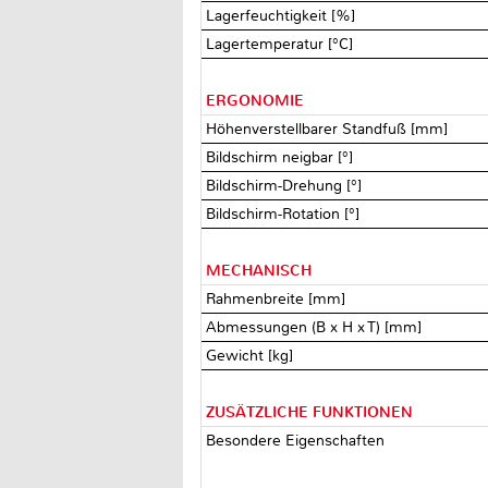
Lagerfeuchtigkeit [%]
Lagertemperatur [°C]
ERGONOMIE
Höhenverstellbarer Standfuß [mm]
Bildschirm neigbar [°]
Bildschirm-Drehung [°]
Bildschirm-Rotation [°]
MECHANISCH
Rahmenbreite [mm]
Abmessungen (B x H x T) [mm]
Gewicht [kg]
ZUSÄTZLICHE FUNKTIONEN
Besondere Eigenschaften