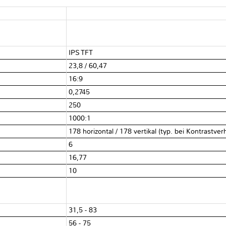
IPS TFT
23,8 / 60,47
16:9
0,2745
250
1000:1
178 horizontal / 178 vertikal (typ. bei Kontrastver
6
16,77
10
31,5 - 83
56 - 75