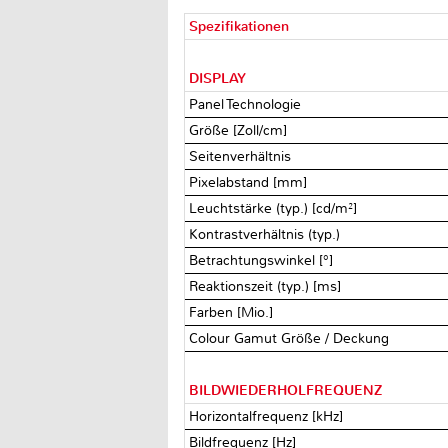
Spezifikationen
DISPLAY
Panel Technologie
Größe [Zoll/cm]
Seitenverhältnis
Pixelabstand [mm]
Leuchtstärke (typ.) [cd/m²]
Kontrastverhältnis (typ.)
Betrachtungswinkel [°]
Reaktionszeit (typ.) [ms]
Farben [Mio.]
Colour Gamut Größe / Deckung
BILDWIEDERHOLFREQUENZ
Horizontalfrequenz [kHz]
Bildfrequenz [Hz]