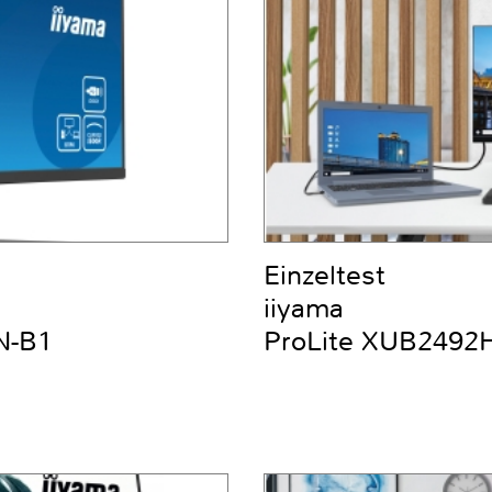
Einzeltest
iiyama
N-B1
ProLite XUB2492