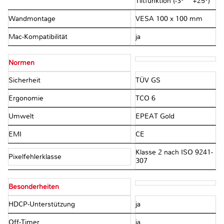
Tiltfunktion (-3° ~ +25°)
Wandmontage
VESA 100 x 100 mm
Mac-Kompatibilität
ja
Normen
Sicherheit
TÜV GS
Ergonomie
TCO 6
Umwelt
EPEAT Gold
EMI
CE
Klasse 2 nach ISO 9241-
Pixelfehlerklasse
307
Besonderheiten
HDCP-Unterstützung
ja
Off-Timer
ja