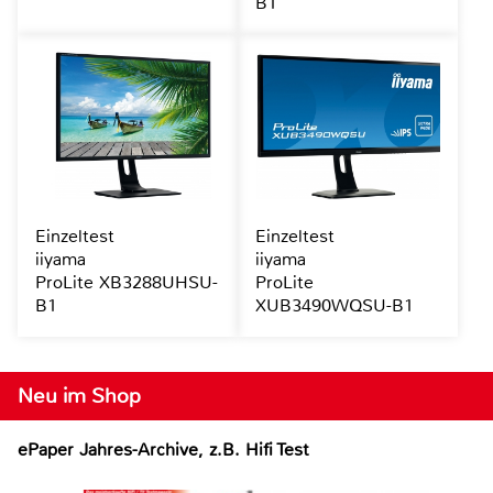
B1
Einzeltest
Einzeltest
iiyama
iiyama
ProLite XB3288UHSU-
ProLite
B1
XUB3490WQSU-B1
Neu im Shop
ePaper Jahres-Archive, z.B. Hifi Test