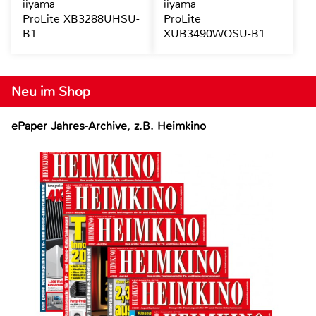
iiyama
iiyama
ProLite XB3288UHSU-
ProLite
B1
XUB3490WQSU-B1
Neu im Shop
ePaper Jahres-Archive, z.B. Heimkino