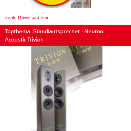
>>als Download hier
Topthema: Standlautsprecher · Neuron
Acoustic Trivion