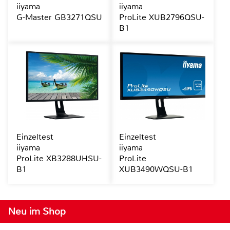
iiyama
iiyama
G-Master GB3271QSU
ProLite XUB2796QSU-
B1
Einzeltest
Einzeltest
iiyama
iiyama
ProLite XB3288UHSU-
ProLite
B1
XUB3490WQSU-B1
Neu im Shop