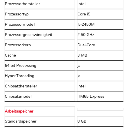
Prozessorhersteller
Intel
Prozessortyp
Core i5
Prozessormodell
i5-2450M
Prozessorgeschwindigkeit
2,50 GHz
Prozessorkern
Dual-Core
Cache
3 MB
64-bit Processing
ja
Hyper-Threading
ja
Chipsatzhersteller
Intel
Chipsatzmodell
HM65 Express
Arbeitsspeicher
Standardspeicher
8 GB