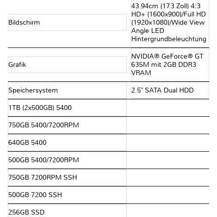
43.94cm (17.3 Zoll) 4:3
HD+ (1600x900)/Full HD
Bildschirm
(1920x1080)/Wide View
Angle LED
Hintergrundbeleuchtung
NVIDIA® GeForce® GT
Grafik
635M mit 2GB DDR3
VRAM
Speichersystem
2.5" SATA Dual HDD
1TB (2x500GB) 5400
750GB 5400/7200RPM
640GB 5400
500GB 5400/7200RPM
750GB 7200RPM SSH
500GB 7200 SSH
256GB SSD