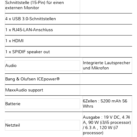
Schnittstelle (15-Pin) für einen
externen Monitor
4 x USB 3.0-Schnittstellen
1 x RJ45-LAN-Anschluss
1 x HDMI
1 x SPIDIF speaker out
Integrierte Lautsprecher
Audio
und Mikrofon
Bang & Olufsen ICEpower®
MaxxAudio support
6Zellen : 5200 mAh 56
Batterie
Whrs
Ausgabe : 19 V DC, 4.74
A, 90 W (i3/i5 processor)
Netzteil
/ 6.3 A , 120 W (i7
processor)