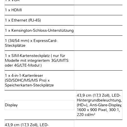
1 x HDMI
1 x Ethernet (RJ-45)
1 x Kensington-Schloss-Unterstützung
1 (34/54 mm) x ExpressCard-
Steckplätze
1 x SIM-Kartensteckplatz ( nur für
Modelle mit integriertem 3G/UMTS
oder 4G/LTE-Modul )
1 x 4-in-1-Kartenleser
(SD/SDHC/MS/MS Pro) x
Speicherkarten-Steckplätze
43,9 cm (17,3 Zoll), LED-
Hintergrundbeleuchtung,
Display
(HD+), Anti-Glare-Display,
1600 x 900 Pixel, 300:1,
220 cd/m²
43,9 cm (17,3 Zoll), LED-