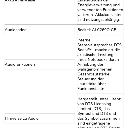
Akku – Hinweise
Einstellungen der
Energieverwaltung und
verwendeten Funktionen
variieren. Akkuladezeiten
sind nutzungsabhängig.
Audiocodec
Realtek ALC269Q-GR
Interne
Stereolautsprecher, DTS
Boost™ - maximiert die
akustische Leistung
Ihres Notebooks durch
Audiofunktionen
Anhebung der
wahrgenommenen
Gesamtlautstärke,
Steuerung der
Lautstärke über
Funktionstaste
Hergestellt unter Lizenz
von DTS Licensing
Limited. DTS, das
Symbol und DTS und
Hinweise zu Audio
das Symbol zusammen
sind eingetragene