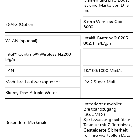
Marken und DTS Boost
ist eine Marke von DTS
Inc.
Sierra Wireless Gobi
3G/4G (Option)
3000
Intel® Centrino® 6205
WLAN (optional)
802,11 a/b/g/n
Intel® Centrino® Wireless-N2200
b/g/n
LAN
10/100/1000 Mbit/s
Modulare Laufwerkoptionen
DVD Super Multi
Blu-ray Disc™ Triple Writer
Integrierter mobiler
Breitbandzugang
(3G/UMTS),
Spritzwassergeschützte
Besondere Merkmale
Tastatur mit Ziffernblock,
Gesteigerte Sicherheit
für Ihre wertvollen Daten