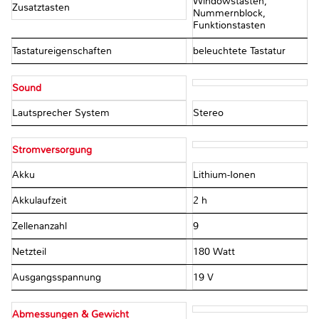
Windowstasten,
Zusatztasten
Nummernblock,
Funktionstasten
Tastatureigenschaften
beleuchtete Tastatur
Sound
Lautsprecher System
Stereo
Stromversorgung
Akku
Lithium-Ionen
Akkulaufzeit
2 h
Zellenanzahl
9
Netzteil
180 Watt
Ausgangsspannung
19 V
Abmessungen & Gewicht