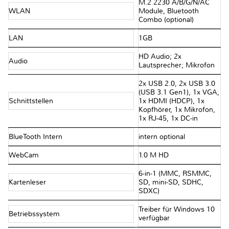
M.2 2230 A/B/G/N/AC
WLAN
Module, Bluetooth
Combo (optional)
LAN
1GB
HD Audio; 2x
Audio
Lautsprecher; Mikrofon
2x USB 2.0, 2x USB 3.0
(USB 3.1 Gen1), 1x VGA,
Schnittstellen
1x HDMI (HDCP), 1x
Kopfhörer, 1x Mikrofon,
1x RJ-45, 1x DC-in
BlueTooth Intern
intern optional
WebCam
1.0 M HD
6-in-1 (MMC, RSMMC,
Kartenleser
SD, mini-SD, SDHC,
SDXC)
Treiber für Windows 10
Betriebssystem
verfügbar