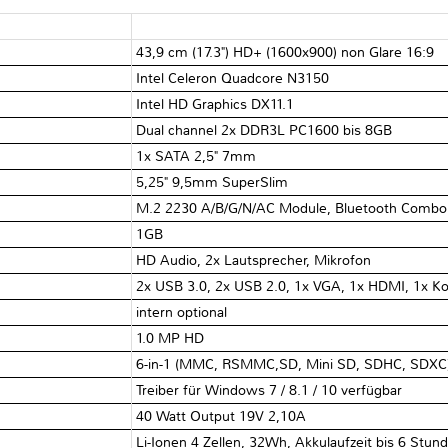
43,9 cm (17.3") HD+ (1600x900) non Glare 16:9
Intel Celeron Quadcore N3150
Intel HD Graphics DX11.1
Dual channel 2x DDR3L PC1600 bis 8GB
1x SATA 2,5" 7mm
5,25" 9,5mm SuperSlim
M.2 2230 A/B/G/N/AC Module, Bluetooth Combo (
1GB
HD Audio, 2x Lautsprecher, Mikrofon
2x USB 3.0, 2x USB 2.0, 1x VGA, 1x HDMI, 1x Kop
intern optional
1.0 MP HD
6-in-1 (MMC, RSMMC,SD, Mini SD, SDHC, SDXC
Treiber für Windows 7 / 8.1 / 10 verfügbar
40 Watt Output 19V 2,10A
Li-Ionen 4 Zellen, 32Wh, Akkulaufzeit bis 6 Stun