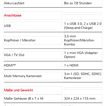
Akku-Laufzeit
Bis zu 7,8 Stunden
Anschlüsse
1 x USB 3.0, 2 x USB 2.0
USB
(Sleep-and-Charge)
3,5 mm
Kopfhörer / Mikrofon
Kopfhörer/Mikrofon-
Kombo
1 x mini VGA (Adapter
VGA / TV Out
Option)
HDMI™
1 x HDMI
3-in-1 (SD, SDHC, SDXC)
Multi Memory Kartenslot
Kartenleser
Maße und Gewicht
Maße Gehäuse (B x T x H)
324 x 224 x 17,5 mm