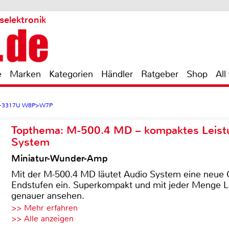
selektronik
e
Marken
Kategorien
Händler
Ratgeber
Shop
All
 i5-3317U W8P>W7P
Topthema: M-500.4 MD – kompaktes Leist
System
Miniatur-Wunder-Amp
Mit der M-500.4 MD läutet Audio System eine neue G
Endstufen ein. Superkompakt und mit jeder Menge Le
genauer ansehen.
>> Mehr erfahren
>> Alle anzeigen