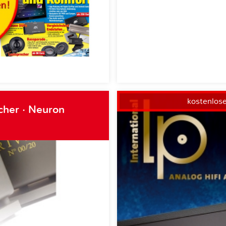
kostenlos
cher · Neuron