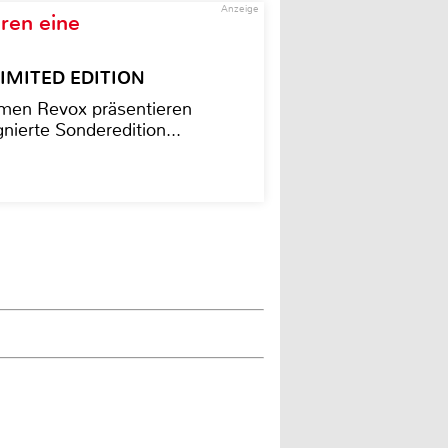
Anzeige
ren eine
– LIMITED EDITION
men Revox präsentieren
nierte Sonderedition...