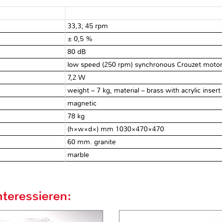
33,3; 45 rpm
± 0,5 %
80 dB
low speed (250 rpm) synchronous Crouzet moto
7,2 W
weight – 7 kg, material – brass with acrylic insert
magnetic
78 kg
(h×w×d×) mm 1030×470×470
60 mm. granite
marble
teressieren: