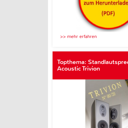
>> mehr erfahren
Topthema: Standlautspre
Acoustic Trivion