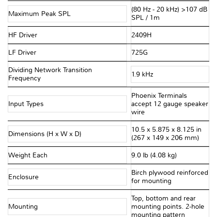
(80 Hz - 20 kHz) >107 dB
Maximum Peak SPL
SPL / 1m
HF Driver
2409H
LF Driver
725G
Dividing Network Transition
1.9 kHz
Frequency
Phoenix Terminals
Input Types
accept 12 gauge speaker
wire
10.5 x 5.875 x 8.125 in
Dimensions (H x W x D)
(267 x 149 x 206 mm)
Weight Each
9.0 lb (4.08 kg)
Birch plywood reinforced
Enclosure
for mounting
Top, bottom and rear
Mounting
mounting points. 2-hole
mounting pattern