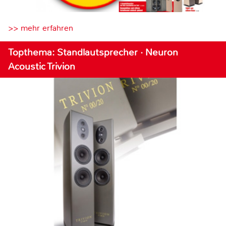
>> mehr erfahren
Topthema: Standlautsprecher · Neuron
Acoustic Trivion