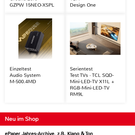
GZPW 15NEO-XSPL
Design One
Einzeltest
Serientest
Audio System
Test TVs · TCL SQD-
M-500.4MD
Mini-LED-TV X11L +
RGB-Mini-LED-TV
RM9L
Neu im Shop
ePaper Jahres-Archive, z.B. Klang & Ton