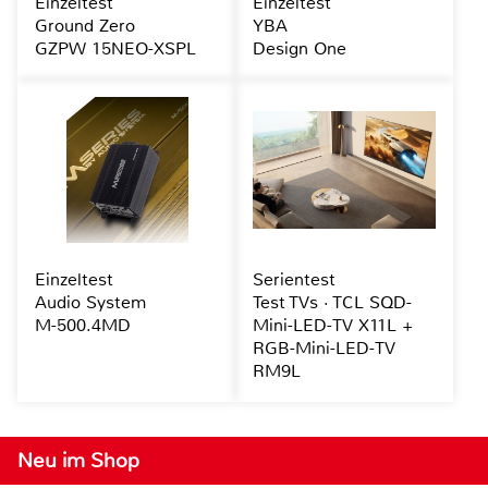
Einzeltest
Einzeltest
Ground Zero
YBA
GZPW 15NEO-XSPL
Design One
Einzeltest
Serientest
Audio System
Test TVs · TCL SQD-
M-500.4MD
Mini-LED-TV X11L +
RGB-Mini-LED-TV
RM9L
Neu im Shop