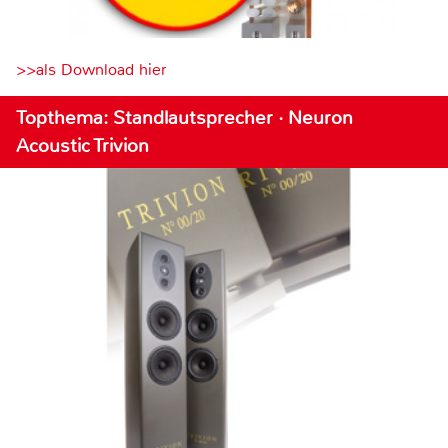
>>als Download hier
Topthema: Standlautsprecher · Neuron
Acoustic Trivion