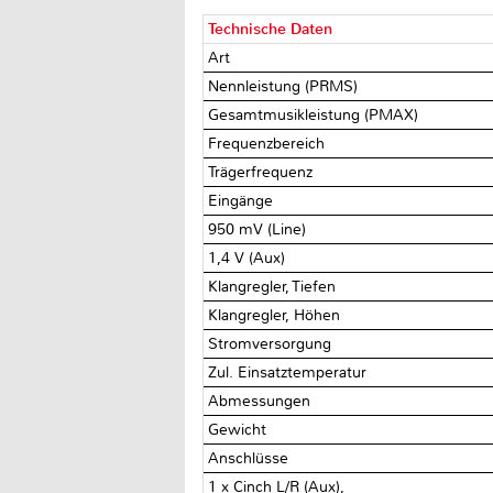
Technische Daten
Art
Nennleistung (PRMS)
Gesamtmusikleistung (PMAX)
Frequenzbereich
Trägerfrequenz
Eingänge
950 mV (Line)
1,4 V (Aux)
Klangregler, Tiefen
Klangregler, Höhen
Stromversorgung
Zul. Einsatztemperatur
Abmessungen
Gewicht
Anschlüsse
1 x Cinch L/R (Aux),