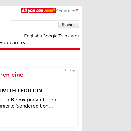
Anmelden
English (Google Translate)
 you can read
Anzeige
ren eine
– LIMITED EDITION
men Revox präsentieren
nierte Sonderedition...