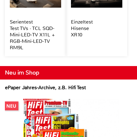
Serientest
Einzeltest
Test TVs · TCL SQD-
Hisense
Mini-LED-TV X11L +
XR10
RGB-Mini-LED-TV
RM9L
Neu im Shop
ePaper Jahres-Archive, z.B. Hifi Test