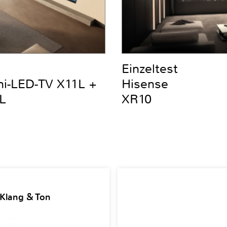
Einzeltest
ni-LED-TV X11L +
Hisense
L
XR10
 Klang & Ton