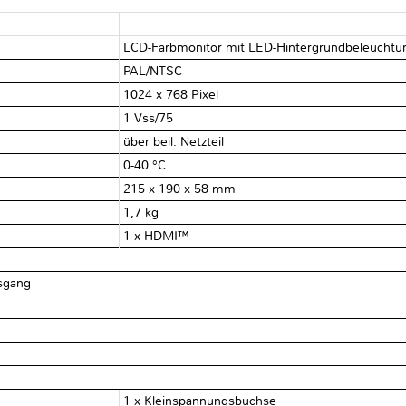
LCD-Farbmonitor mit LED-Hintergrundbeleuchtu
PAL/NTSC
1024 x 768 Pixel
1 Vss/75 Ω
über beil. Netzteil
0-40 °C
215 x 190 x 58 mm
1,7 kg
1 x HDMI™
usgang
1 x Kleinspannungsbuchse