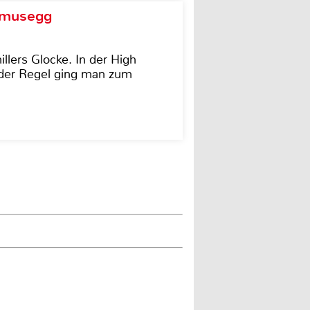
d musegg
illers Glocke. In der High
In der Regel ging man zum