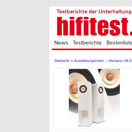
Testberichte der Unterhaltung
News
Testberichte
Bestenlist
Startseite
>
Ausstattungslisten
>
Monacor VB-2