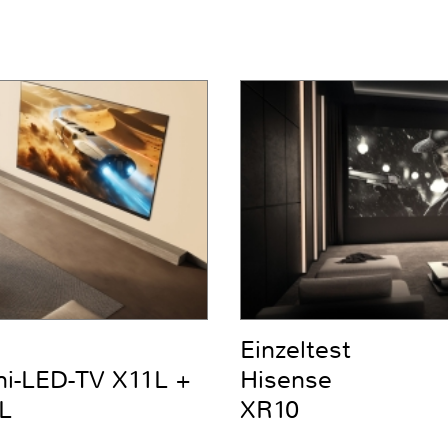
Einzeltest
ni-LED-TV X11L +
Hisense
L
XR10