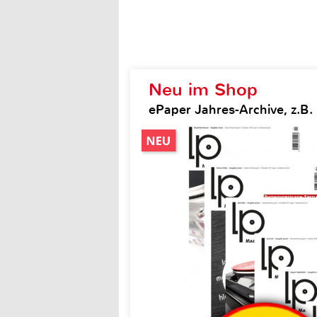
Neu im Shop
ePaper Jahres-Archive, z.B.